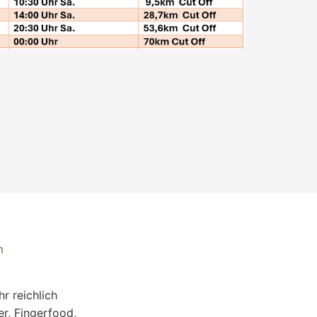
m
r reichlich
er, Fingerfood,