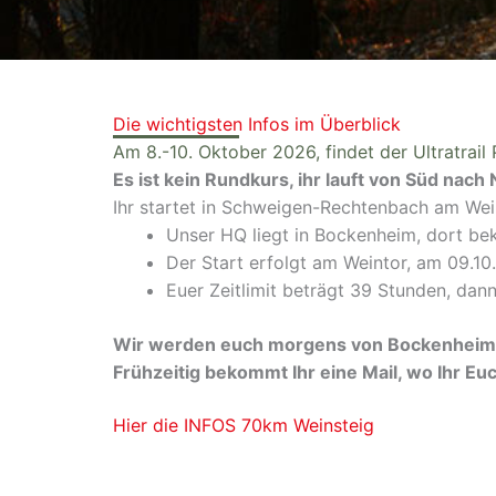
Die wichtigsten Infos im Überblick
Am 8.-10. Oktober 2026, findet der Ultratrail 
Es ist kein Rundkurs, ihr lauft von Süd nach 
Ihr startet in Schweigen-Rechtenbach am Wei
Unser HQ liegt in Bockenheim, dort bek
Der Start erfolgt am Weintor, am 09.1
Euer Zeitlimit beträgt 39 Stunden, dann
Wir werden euch morgens von Bockenheim 
Frühzeitig bekommt Ihr eine Mail, wo Ihr E
Hier die INFOS 70km Weinsteig